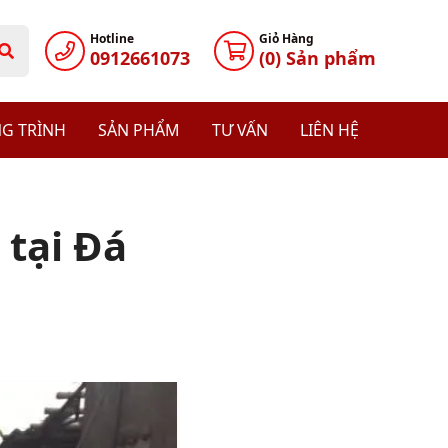
Hotline
Giỏ Hàng
0912661073
(
0
) Sản phẩm
G TRÌNH
SẢN PHẨM
TƯ VẤN
LIÊN HỆ
tại Đá