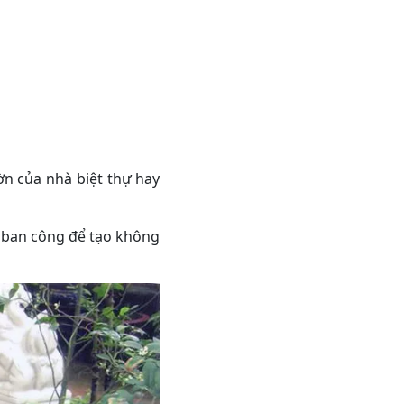
n của nhà biệt thự hay
 ban công để tạo không