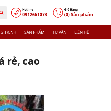
Hotline
Giỏ Hàng
0912661073
(
0
) Sản phẩm
G TRÌNH
SẢN PHẨM
TƯ VẤN
LIÊN HỆ
 rẻ, cao