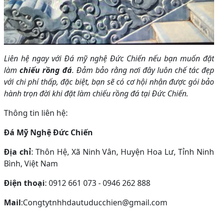
Liên hệ ngay với Đá mỹ nghệ Đức Chiến nếu bạn muốn đặt
làm
chiếu rồng đá
. Đảm bảo rằng nơi đây luôn chế tác đẹp
với chi phí thấp, đặc biệt, bạn sẽ có cơ hội nhận được gói bảo
hành trọn đời khi đặt làm chiếu rồng đá tại Đức Chiến.
Thông tin liên hệ:
Đá Mỹ Nghệ Đức Chiến
Địa chỉ
: Thôn Hệ, Xã Ninh Vân, Huyện Hoa Lư, Tỉnh Ninh
Bình, Việt Nam
Điện thoại
: 0912 661 073 - 0946 262 888
Mail
:Congtytnhhdautuducchien@gmail.com