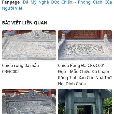
Fanpage
:
Đá Mỹ Nghệ Đức Chiến - Phong Cách Của
Người Việt
BÀI VIẾT LIÊN QUAN
Chiếu rồng đá mẫu
Chiếu Rồng Đá CRĐC001
CRĐC002
Đẹp – Mẫu Chiếu Đá Chạm
Rồng Tinh Xảo Cho Nhà Thờ
Họ, Đình Chùa