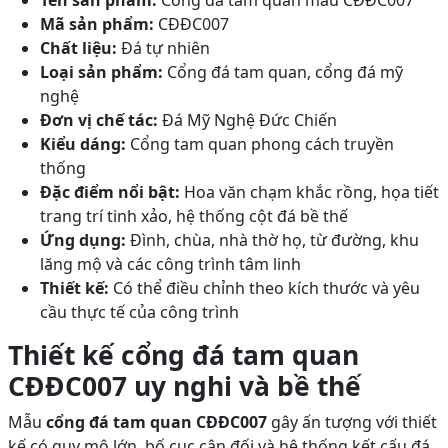
Tên sản phẩm:
Cổng đá tam quan mẫu CĐĐC007
Mã sản phẩm:
CĐĐC007
Chất liệu:
Đá tự nhiên
Loại sản phẩm:
Cổng đá tam quan, cổng đá mỹ
nghệ
Đơn vị chế tác:
Đá Mỹ Nghệ Đức Chiến
Kiểu dáng:
Cổng tam quan phong cách truyền
thống
Đặc điểm nổi bật:
Hoa văn chạm khắc rồng, họa tiết
trang trí tinh xảo, hệ thống cột đá bề thế
Ứng dụng:
Đình, chùa, nhà thờ họ, từ đường, khu
lăng mộ và các công trình tâm linh
Thiết kế:
Có thể điều chỉnh theo kích thước và yêu
cầu thực tế của công trình
Thiết kế cổng đá tam quan
CĐĐC007 uy nghi và bề thế
Mẫu
cổng đá tam quan CĐĐC007
gây ấn tượng với thiết
kế có quy mô lớn, bố cục cân đối và hệ thống kết cấu đá