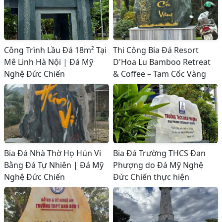
Công Trình Lầu Đá 18m² Tại
Thi Công Bia Đá Resort
Mê Linh Hà Nội | Đá Mỹ
D'Hoa Lu Bamboo Retreat
Nghệ Đức Chiến
& Coffee – Tam Cốc Vàng
Bia Đá Nhà Thờ Họ Hún Vi
Bia Đá Trường THCS Đan
Bằng Đá Tự Nhiên | Đá Mỹ
Phượng do Đá Mỹ Nghệ
Nghệ Đức Chiến
Đức Chiến thực hiện