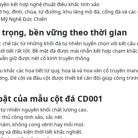
yền kết hợp nghệ thuật điêu khắc tinh xảo
 họ, đình, chùa, từ đường, khu lăng mộ đá, cổng đá và các 
Mỹ Nghệ Đức Chiến
 trọng, bền vững theo thời gian
chế tác từ những khối đá tự nhiên tuyển chọn với kết cấu 
ời tiết rất tốt. Bề mặt đá được mài nhẵn kết hợp chạm khắc
ẫn giữ được nét cổ kính truyền thống.
u khắc các họa tiết tứ quý, hoa lá và hoa văn cổ truyền ma
ng. Đế cột và đầu cột được thiết kế cân đối giúp công trìn
bật của mẫu cột đá CD001
 tự nhiên nguyên khối chất lượng cao.
thủ công tinh xảo, sắc nét.
năm, không cong vênh hay mối mọt.
và điều kiện thời tiết khắc nghiệt.