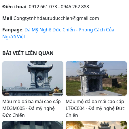
Điện thoại
: 0912 661 073 - 0946 262 888
Mail
:Congtytnhhdautuducchien@gmail.com
Fanpage
:
Đá Mỹ Nghệ Đức Chiến - Phong Cách Của
Người Việt
BÀI VIẾT LIÊN QUAN
Mẫu mộ đá ba mái cao cấp
Mẫu mộ đá ba mái cao cấp
MD3M005 - Đá mỹ nghệ
LTĐC004 - Đá mỹ nghệ Đức
Đức Chiến
Chiến