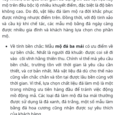
mộ trên đều bộc lộ nhiều khuyết điểm, đặc biệt là độ bền
không cao. Do đó, vật liệu đá làm mộ ra đời khắc phục
được những nhược điểm trên. Đồng thời, với độ tinh xảo
và cầu kỳ khi chế tác, các mẫu mộ bằng đá ngày càng
được nhiều gia đình và khách hàng lựa chọn cho phần
mộ.
Về tính bền chắc: Mẫu
mộ đá ba mái
có ưu điểm về
sự bền chắc. Nhất là người đã khuất- được coi sẽ đi
vào cõi vĩnh hằng thiên thu. Chính vì thế mà yêu cầu
bền chắc, trường tồn với thời gian là yêu cầu cần
thiết, và cơ bản nhất. Mà vật liệu đá dù cho thế nào
cũng vẫn chắc chắn và tồn tại được lâu bền cùng với
thời gian. Vì thế, lựa chọn chất liệu đá làm mộ là một
trong những ưu tiên hàng đầu để tránh việc động
mồ động mả. Các loại đá làm mộ đá ba mái thường
được sử dụng là đá xanh, đá trắng, một số mẫu làm
bằng đá hoa cương cũng nhận được sự yêu thích
của khách hàng