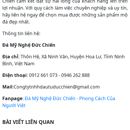
Chiến cam kết đặt sự hài lòng của khách hàng lên trên
lợi nhuận. Với quy cách làm việc chuyên nghiệp và uy tín,
hãy liên hệ ngay để chọn mua được những sản phẩm mộ
đá đẹp nhất.
Thông tin liên hệ:
Đá Mỹ Nghệ Đức Chiến
Địa chỉ
: Thôn Hệ, Xã Ninh Vân, Huyện Hoa Lư, Tỉnh Ninh
Bình, Việt Nam
Điện thoại
: 0912 661 073 - 0946 262 888
Mail
:Congtytnhhdautuducchien@gmail.com
Fanpage
:
Đá Mỹ Nghệ Đức Chiến - Phong Cách Của
Người Việt
BÀI VIẾT LIÊN QUAN