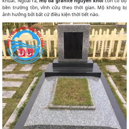
khuất. Ngoài ra,
mộ đá granite nguyên khối
còn có độ
bền trường tồn, vĩnh cửu theo thời gian. Mộ không bị
ảnh hưởng bởi bất cứ điều kiện thời tiết nào.