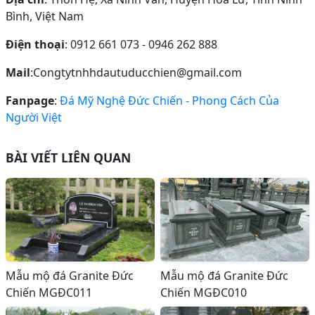
Bình, Việt Nam
Điện thoại
: 0912 661 073 - 0946 262 888
Mail
:Congtytnhhdautuducchien@gmail.com
Fanpage
:
Đá Mỹ Nghệ Đức Chiến - Phong Cách Của
Người Việt
BÀI VIẾT LIÊN QUAN
Mẫu mộ đá Granite Đức
Mẫu mộ đá Granite Đức
Chiến MGĐC011
Chiến MGĐC010