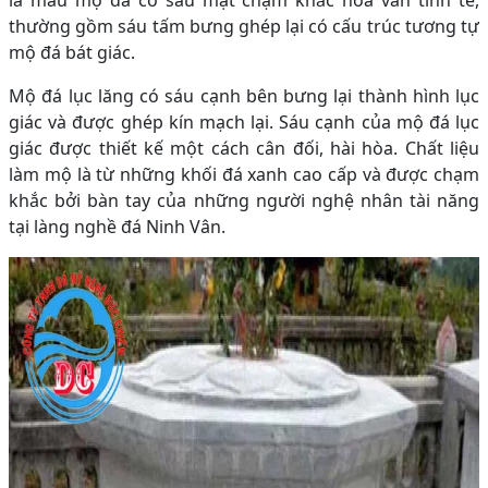
là mẫu mộ đá có sáu mặt chạm khắc hoa văn tinh tế,
thường gồm sáu tấm bưng ghép lại có cấu trúc tương tự
mộ đá bát giác.
Mộ đá lục lăng có sáu cạnh bên bưng lại thành hình lục
giác và được ghép kín mạch lại. Sáu cạnh của mộ đá lục
giác được thiết kế một cách cân đối, hài hòa. Chất liệu
làm mộ là từ những khối đá xanh cao cấp và được chạm
khắc bởi bàn tay của những người nghệ nhân tài năng
tại làng nghề đá Ninh Vân.