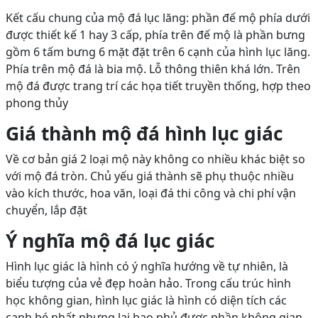
Kết cấu chung của mộ đá lục lăng: phần đế mộ phía dưới
được thiết kế 1 hay 3 cấp, phía trên đế mộ là phần bưng
gồm 6 tấm bưng 6 mặt đặt trên 6 cạnh của hình lục lăng.
Phía trên mộ đá là bia mộ. Lỗ thông thiên khá lớn. Trên
mộ đá được trang trí các họa tiết truyền thống, hợp theo
phong thủy
Giá thành mộ đá hình lục giác
Về cơ bản giá 2 loại mộ này không co nhiều khác biệt so
với mộ đá tròn. Chủ yếu giá thành sẽ phụ thuộc nhiều
vào kích thước, hoa văn, loại đá thi công và chi phí vận
chuyển, lắp đặt
Ý nghĩa mộ đá lục giác
Hình lục giác là hình có ý nghĩa hướng về tự nhiên, là
biểu tượng của vẻ đẹp hoàn hảo. Trong cấu trúc hình
học không gian, hình lục giác là hình có diện tích các
cạnh bé nhất nhưng lại bao phủ được phần không gian