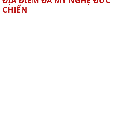
ĐỊA ĐIỂM ĐÁ MỸ NGHỆ ĐỨC
CHIẾN