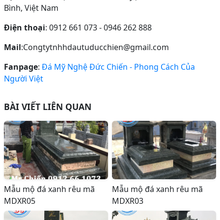
Bình, Việt Nam
Điện thoại
: 0912 661 073 - 0946 262 888
Mail
:Congtytnhhdautuducchien@gmail.com
Fanpage
:
Đá Mỹ Nghệ Đức Chiến - Phong Cách Của
Người Việt
BÀI VIẾT LIÊN QUAN
Mẫu mộ đá xanh rêu mã
Mẫu mộ đá xanh rêu mã
MDXR05
MDXR03