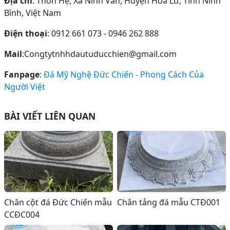
Địa chỉ
: Thôn Hệ, Xã Ninh Vân, Huyện Hoa Lư, Tỉnh Ninh
Bình, Việt Nam
Điện thoại
: 0912 661 073 - 0946 262 888
Mail
:Congtytnhhdautuducchien@gmail.com
Fanpage
:
Đá Mỹ Nghệ Đức Chiến - Phong Cách Của
Người Việt
BÀI VIẾT LIÊN QUAN
Chân cột đá Đức Chiến mẫu
Chân tảng đá mẫu CTĐ001
CCĐC004