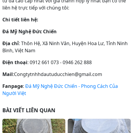
từ đá cao cấp nhất với giá thành hợp lý nhất bạn có thể
liên hệ trực tiếp với chúng tôi:
Chi tiết liên hệ:
Đá Mỹ Nghệ Đức Chiến
Địa chỉ
: Thôn Hệ, Xã Ninh Vân, Huyện Hoa Lư, Tỉnh Ninh
Bình, Việt Nam
Điện thoại
: 0912 661 073 - 0946 262 888
Mail
:Congtytnhhdautuducchien@gmail.com
Fanpage
:
Đá Mỹ Nghệ Đức Chiến - Phong Cách Của
Người Việt
BÀI VIẾT LIÊN QUAN