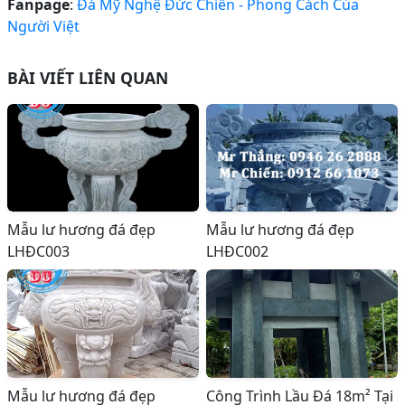
Fanpage
:
Đá Mỹ Nghệ Đức Chiến - Phong Cách Của
Người Việt
BÀI VIẾT LIÊN QUAN
Mẫu lư hương đá đẹp
Mẫu lư hương đá đẹp
LHĐC003
LHĐC002
Mẫu lư hương đá đẹp
Công Trình Lầu Đá 18m² Tại