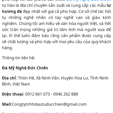
tự hào là địa chỉ chuyên sản xuất và cung cấp các mẫu
lư
hương đá
đẹp nhất với giá cả phù hợp. Cơ sở chế tác hội
tụ những nghệ nhân có tay nghề cao và giàu kinh
nghiệm. Chúng tôi am hiểu về văn hóa người Việt, và hết
sức trân trọng những giá trị tâm linh mà người xưa để
lại. Vì thế luôn đảm bảo rằng sản phẩm được cung cấp
sẽ chất lượng và phù hợp với mọi yêu cầu của quý khách
hàng.
Thông tin liên hệ:
Đá Mỹ Nghệ Đức Chiến
Địa chỉ
: Thôn Hệ, Xã Ninh Vân, Huyện Hoa Lư, Tỉnh Ninh
Bình, Việt Nam
Điện thoại
: 0912 661 073 - 0946 262 888
Mail
:Congtytnhhdautuducchien@gmail.com