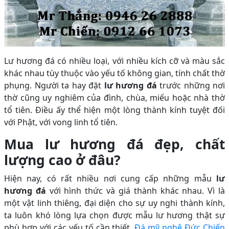
Lư hương đá có nhiều loại, với nhiều kích cỡ và màu sắc
khác nhau tùy thuộc vào yếu tố không gian, tính chất thờ
phụng. Người ta hay đặt
lư hương đá
trước những nơi
thờ cũng uy nghiêm của đình, chùa, miếu hoặc nhà thờ
tổ tiên. Điều ấy thể hiện một lòng thành kính tuyệt đối
với Phật, với vong linh tổ tiên.
Mua lư hương đá đẹp, chất
lượng cao ở đâu?
Hiện nay, có rất nhiều nơi cung cấp những mẫu
lư
hương đá
với hình thức và giá thành khác nhau. Vì là
một vật linh thiêng, đại diện cho sự uy nghi thành kính,
ta luôn khó lòng lựa chọn được mẫu lư hương thật sự
phù hợp với các yếu tố cần thiết.
Đá mỹ nghệ Đức Chiến