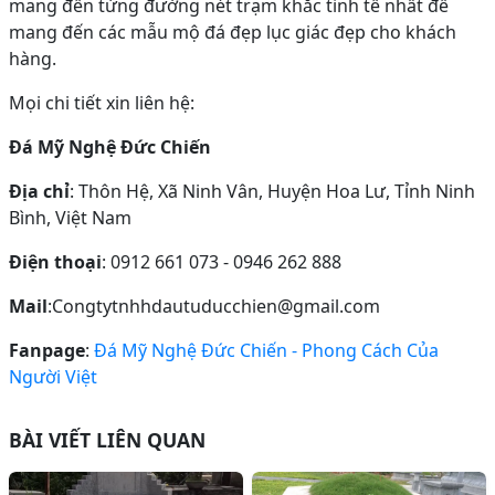
mang đến từng đường nét trạm khắc tinh tế nhất để
mang đến các mẫu mộ đá đẹp lục giác đẹp cho khách
hàng.
Mọi chi tiết xin liên hệ:
Đá Mỹ Nghệ Đức Chiến
Địa chỉ
: Thôn Hệ, Xã Ninh Vân, Huyện Hoa Lư, Tỉnh Ninh
Bình, Việt Nam
Điện thoại
: 0912 661 073 - 0946 262 888
Mail
:Congtytnhhdautuducchien@gmail.com
Fanpage
:
Đá Mỹ Nghệ Đức Chiến - Phong Cách Của
Người Việt
BÀI VIẾT LIÊN QUAN