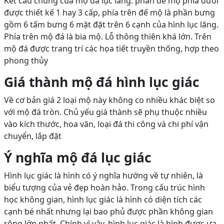
Kết cấu chung của mộ đá lục lăng: phần đế mộ phía dưới
được thiết kế 1 hay 3 cấp, phía trên đế mộ là phần bưng
gồm 6 tấm bưng 6 mặt đặt trên 6 cạnh của hình lục lăng.
Phía trên mộ đá là bia mộ. Lỗ thông thiên khá lớn. Trên
mộ đá được trang trí các họa tiết truyền thống, hợp theo
phong thủy
Giá thành mộ đá hình lục giác
Về cơ bản giá 2 loại mộ này không co nhiều khác biệt so
với mộ đá tròn. Chủ yếu giá thành sẽ phụ thuộc nhiều
vào kích thước, hoa văn, loại đá thi công và chi phí vận
chuyển, lắp đặt
Ý nghĩa mộ đá lục giác
Hình lục giác là hình có ý nghĩa hướng về tự nhiên, là
biểu tượng của vẻ đẹp hoàn hảo. Trong cấu trúc hình
học không gian, hình lục giác là hình có diện tích các
cạnh bé nhất nhưng lại bao phủ được phần không gian
rộng lớn nhất. Chính vì vậy, hình lục giác là hình được ưa