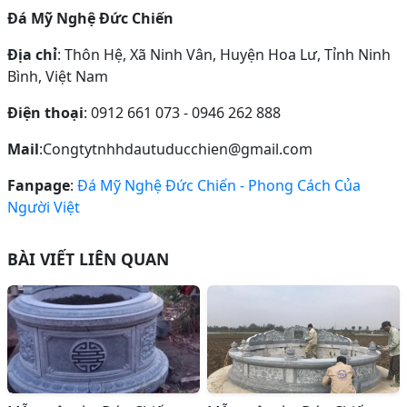
Đá Mỹ Nghệ Đức Chiến
Địa chỉ
: Thôn Hệ, Xã Ninh Vân, Huyện Hoa Lư, Tỉnh Ninh
Bình, Việt Nam
Điện thoại
: 0912 661 073 - 0946 262 888
Mail
:Congtytnhhdautuducchien@gmail.com
Fanpage
:
Đá Mỹ Nghệ Đức Chiến - Phong Cách Của
Người Việt
BÀI VIẾT LIÊN QUAN