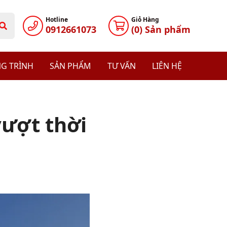
Hotline
Giỏ Hàng
0912661073
(
0
) Sản phẩm
G TRÌNH
SẢN PHẨM
TƯ VẤN
LIÊN HỆ
vượt thời