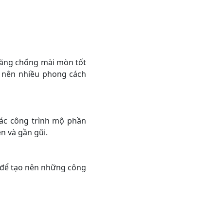
năng chống mài mòn tốt
o nên nhiều phong cách
ác công trình mộ phần
n và gần gũi.
n để tạo nên những công