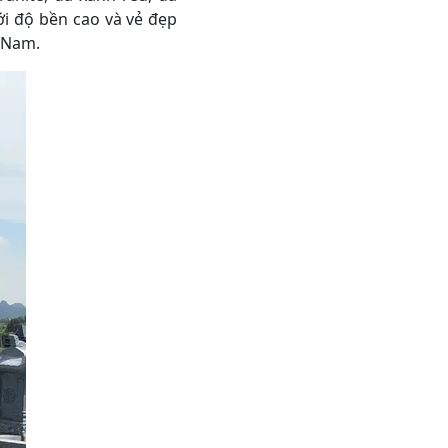
i độ bền cao và vẻ đẹp
t Nam.