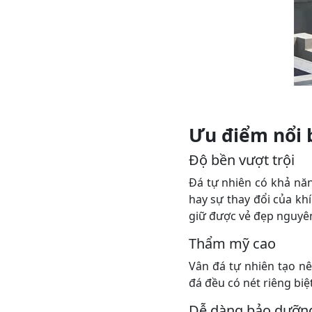
Ưu điểm nổi 
Độ bền vượt trội
Đá tự nhiên có khả năn
hay sự thay đổi của kh
giữ được vẻ đẹp nguyê
Thẩm mỹ cao
Vân đá tự nhiên tạo nê
đá đều có nét riêng biệ
Dễ dàng bảo dưỡn