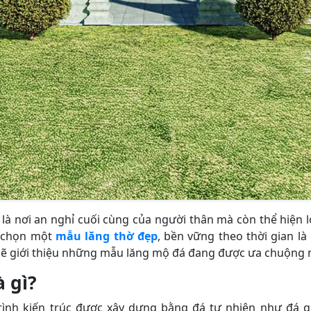
là nơi an nghỉ cuối cùng của người thân mà còn thể hiện lò
a chọn một
mẫu lăng thờ đẹp
, bền vững theo thời gian là
 sẽ giới thiệu những mẫu lăng mộ đá đang được ưa chuộng n
 gì?
rình kiến trúc được xây dựng bằng đá tự nhiên như đá gr